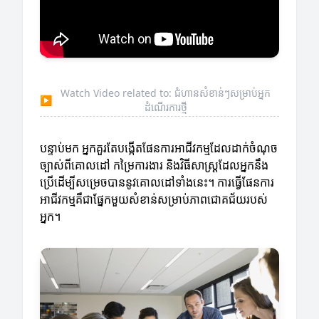
Watch Video related to: ជំហានសំខាន់ៗសម្រាប់អ្នក
▶
ដំណើរការថ្មី
បន្ទាប់មក អ្នកគួរតែបង្កើតផែនការអាជីវកម្មដែលដាក់ចំណុច
ច្បាស់ពីគោលដៅ កម្រៃការងារ និងវិធីសាស្ត្រដែលអ្នកនឹង
ប្រើដើម្បីសម្រេចបាននូវគោលដៅទាំងនេះ។ ការធ្វើផែនការ
អាជីវកម្មគឺជាផ្នែកមួយសំខាន់សម្រាប់ភាពជោគជ័យរបស់
អ្នក។