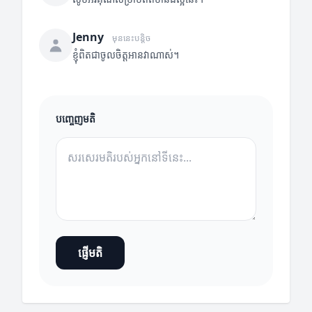
Jenny
មុននេះបន្តិច
ខ្ញុំពិតជាចូលចិត្តអានវាណាស់។
បញ្ចេញមតិ
ផ្ញើមតិ