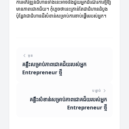
ការអភិវឌ្ឍន៍ជំហានទាំងនេះអាចនឹងជួយអ្នកដំណើរការថ្មីឱ្យ
មានភាពជោគជ័យ។ កុំភ្លេចថានេះគ្រាន់តែជាជំហានដំបូង
ប៉ុន្តែវាជាជំហានដ៏សំខាន់សម្រាប់ការចាប់ផ្តើមរបស់អ្នក។
មុន
គន្លឹះសម្រាប់ភាពជោគជ័យរបស់អ្នក
Entrepreneur ថ្មី
បន្ទាប់
គន្លឹះសំខាន់សម្រាប់ភាពជោគជ័យរបស់អ្នក
Entrepreneur ថ្មី