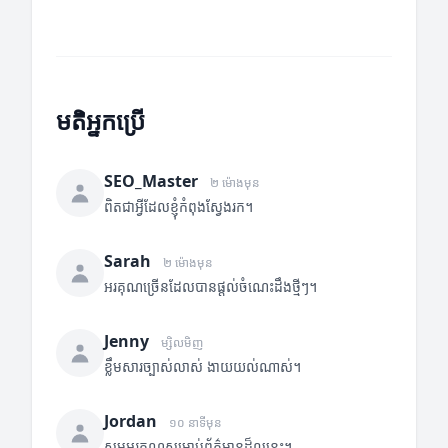
មតិអ្នកប្រើ
SEO_Master
២ ម៉ោងមុន
ពិតជាអ្វីដែលខ្ញុំកំពុងស្វែងរក។
Sarah
២ ម៉ោងមុន
អរគុណច្រើនដែលបានផ្តល់ចំណេះដឹងថ្មីៗ។
Jenny
ម្សិលមិញ
ខ្លឹមសារច្បាស់លាស់ ងាយយល់ណាស់។
Jordan
១០ នាទីមុន
សូមអរគុណសម្រាប់ព័ត៌មានដ៏ល្អនេះ។