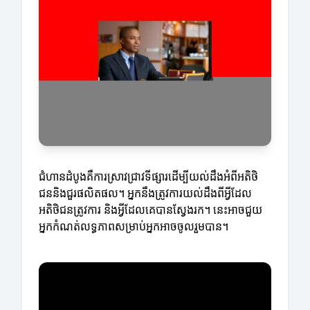
ជំហានដំបូងគឺការស្រាវជ្រាវទីផ្សារដើម្បីយល់ដឹងអំពីអតិថិ
ជននិងជួរផលិតផល។ អ្នកនឹងត្រូវការយល់ដឹងពីអ្វីដែល
អតិថិជនត្រូវការ និងអ្វីដែលគេបានស្វែងរក។ នេះអាចជួយ
អ្នកកំណត់លទ្ធភាពសម្រាប់អ្នកអាចចូលរួមបាន។