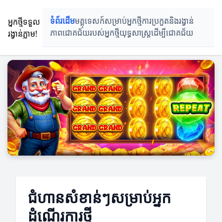
អ្នកថ្មីទទួល
ទំព័រដើម
មគ្គុទេសក៍សម្រាប់អ្នកថ្មី
ការប្រកួតនិងរង្វាន់
រង្វាន់ភ្លាម!
ភាពជោគជ័យរបស់អ្នកថ្មី
យុទ្ធសាស្ត្រដើម្បីជោគជ័យ
ជំហានសំខាន់ៗសម្រាប់អ្នក
ដំណើរការថ្មី