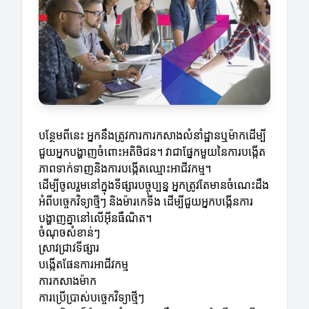
បន្ថែមពីនេះ អ្នកនឹងត្រូវការការកសាងលំនាំដ្ឋានឬម៉ាកដើម្បី
ជួយអ្នកបង្ហាញចំពោះអតិថិជន។ វាជាផ្នែកមួយនៃការបង្កើត
ភាពទាក់ទាញនិងការបង្កើតឈ្មោះអាជីវកម្ម។
ដើម្បីចូលរួមនៅក្នុងទីផ្សារបច្ចុប្បន្ន អ្នកត្រូវតែមានចំណេះដឹង
អំពីបច្ចេកវិទ្យាថ្មីៗ និងម៉ារកេទីង ដើម្បីជួយអ្នកបង្កើនការ
បង្ហាញគ្នានៅលើអ៊ីនធឺណិត។
ចំណុចសំខាន់ៗ
ស្រាវជ្រាវទីផ្សារ
បង្កើតផែនការអាជីវកម្ម
ការកសាងម៉ាក
ការប្រើប្រាស់បច្ចេកវិទ្យាថ្មីៗ