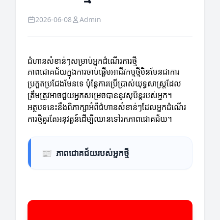
2026-06-08
Admin
ជំហានសំខាន់ៗសម្រាប់អ្នកដំណើរការថ្មី
ភាពជោគជ័យក្នុងការចាប់ផ្តើមអាជីវកម្មថ្មីមិនមែនជាការ
ប្រកួតប្រជែងមែនទេ ប៉ុន្តែការប្រើប្រាស់យុទ្ធសាស្ត្រដែល
ត្រឹមត្រូវអាចជួយអ្នកសម្រេចបាននូវសុបិន្តរបស់អ្នក។
អត្ថបទនេះនឹងពិភាក្សាអំពីជំហានសំខាន់ៗដែលអ្នកដំណើរ
ការថ្មីគួរតែអនុវត្តន៍ដើម្បីឈានទៅរកភាពជោគជ័យ។
📰
ភាពជោគជ័យរបស់អ្នកថ្មី