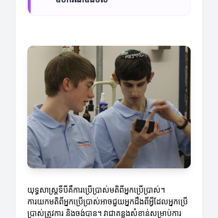
យុទ្ធសាស្ត្រទីបីគឺការប្រើប្រាស់មតិពីអ្នកប្រើប្រាស់។
ការយកមតិពីអ្នកប្រើប្រាស់អាចជួយអ្នកដឹងពីអ្វីដែលអ្នកប្រើ
ប្រាស់ត្រូវការ និងចង់បាន។ វាជាគន្លងសំខាន់សម្រាប់ការ