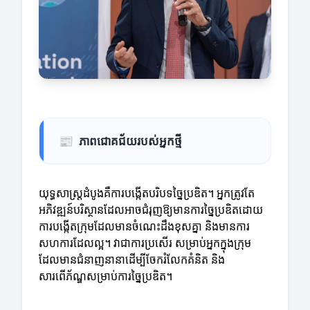
📰
ភាពជោគជ័យរបស់អ្នកថ្មី
យុទ្ធសាស្ត្រដំបូងគឺការបង្កើតបរិបទច្នៃប្រឌិត។ អ្នកត្រូវតែ
អភិវឌ្ឍន៍បរិស្ថានដែលអាចជំរុញឱ្យមានការច្នៃប្រឌិតដោយ
ការបង្កើតក្រុមដែលមានចំណេះដឹងខុសគ្នា និងមានការ
សហការដែលល្អ។ វាជាការប្រសើរ សម្រាប់អ្នកក្នុងក្រុម
ដែលមានជំនាញនានាដើម្បីចែករំលែកគំនិត និង
សារពើភ័ណ្ឌសម្រាប់ការច្នៃប្រឌិត។