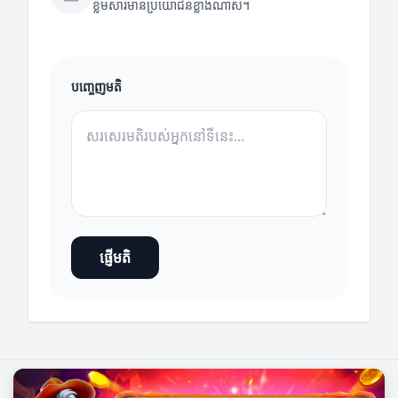
ខ្លឹមសារមានប្រយោជន៍ខ្លាំងណាស់។
បញ្ចេញមតិ
ផ្ញើមតិ