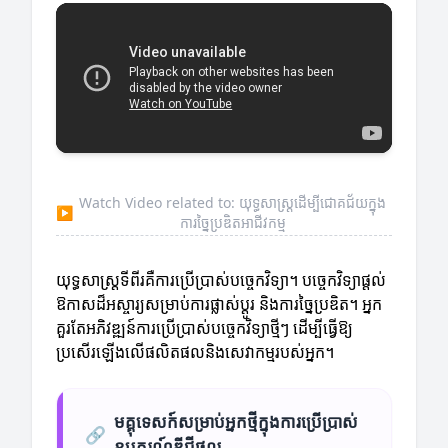
Watch Video related to: យុទ្ធសាស្ត្រដើម្បីជោគជ័យក្នុង
▶
ការច្នៃប្រឌិតអាជីវកម្ម
យុទ្ធសាស្ត្រទីពីរគឺការប្រើប្រាស់បច្ចេកវិទ្យា។ បច្ចេកវិទ្យាផ្តល់
ឱកាសដ៏អស្ចារ្យសម្រាប់ការផ្លាស់ប្តូរ និងការច្នៃប្រឌិត។ អ្នក
គួរតែអភិវឌ្ឍន៍ការប្រើប្រាស់បច្ចេកវិទ្យាថ្មីៗ ដើម្បីធ្វើឱ្យ
ប្រសើរឡើងលើផលិតផលនិងសេវាកម្មរបស់អ្នក។
មគ្គុទេសក៍សម្រាប់អ្នកថ្មីក្នុងការប្រើប្រាស់
🔗
ឧបករណ៍ឌីជីថល