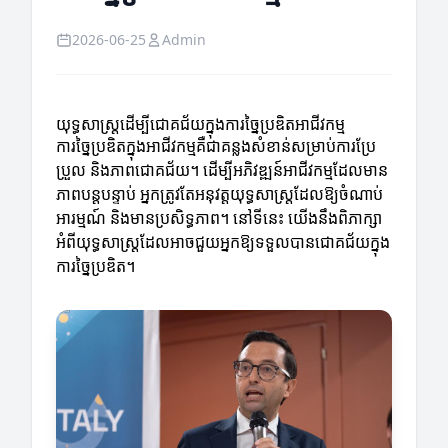
2026-06-25
Admin
យុទ្ធសាស្ត្រដើម្បីជោគជ័យក្នុងការច្នៃប្រឌិតអាជីវកម្ម
ការច្នៃប្រឌិតក្នុងអាជីវកម្មគឺជាគន្លងសំខាន់សម្រាប់ការប្រែ
ប្រួល និងភាពជោគជ័យ។ ដើម្បីអភិវឌ្ឍន៍អាជីវកម្មដែលមាន
ភាពបន្តបន្ទាប់ អ្នកត្រូវតែអនុវត្តយុទ្ធសាស្ត្រដែលឱ្យចំណាប់
អារម្មណ៍ និងមានប្រសិទ្ធភាព។ នៅទីនេះ យើងនឹងពិភាក្សា
អំពីយុទ្ធសាស្ត្រដែលអាចជួយអ្នកឱ្យទទួលបានជោគជ័យក្នុង
ការច្នៃប្រឌិត។