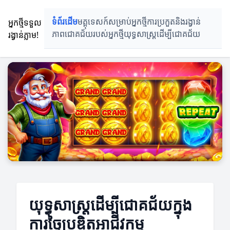
អ្នកថ្មីទទួល
ទំព័រដើម
មគ្គុទេសក៍សម្រាប់អ្នកថ្មី
ការប្រកួតនិងរង្វាន់
រង្វាន់ភ្លាម!
ភាពជោគជ័យរបស់អ្នកថ្មី
យុទ្ធសាស្ត្រដើម្បីជោគជ័យ
យុទ្ធសាស្ត្រដើម្បីជោគជ័យក្នុង
ការច្នៃប្រឌិតអាជីវកម្ម