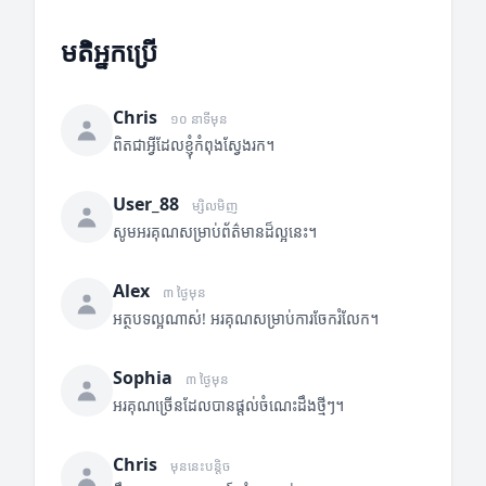
មតិអ្នកប្រើ
Chris
១០ នាទីមុន
ពិតជាអ្វីដែលខ្ញុំកំពុងស្វែងរក។
User_88
ម្សិលមិញ
សូមអរគុណសម្រាប់ព័ត៌មានដ៏ល្អនេះ។
Alex
៣ ថ្ងៃមុន
អត្ថបទល្អណាស់! អរគុណសម្រាប់ការចែករំលែក។
Sophia
៣ ថ្ងៃមុន
អរគុណច្រើនដែលបានផ្តល់ចំណេះដឹងថ្មីៗ។
Chris
មុននេះបន្តិច