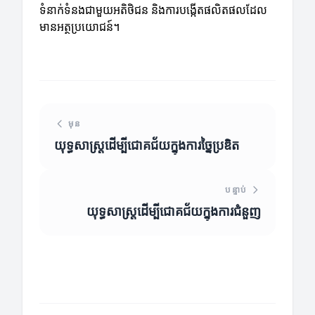
ទំនាក់ទំនងជាមួយអតិថិជន និងការបង្កើតផលិតផលដែល
មានអត្ថប្រយោជន៍។
មុន
យុទ្ធសាស្ត្រដើម្បីជោគជ័យក្នុងការច្នៃប្រឌិត
បន្ទាប់
យុទ្ធសាស្ត្រដើម្បីជោគជ័យក្នុងការជំនួញ