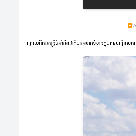
▶
Wa
ក្រោយពីការតន្រ្តីនៃគំនិត វាក៏មានសារសំខាន់ក្នុងការបង្ក