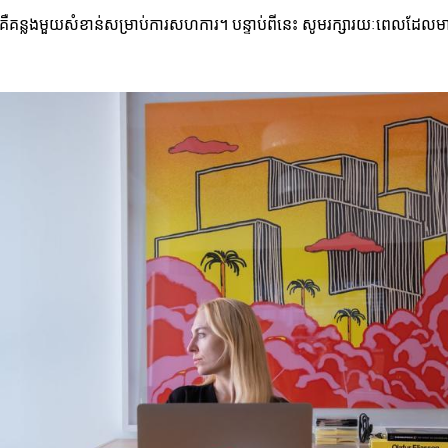
ប្រជែងគ្នាគឺគន្លងមួយសំខាន់សម្រាប់ការសហការ។ បន្ទាប់ពីនេះ សូមរក្សារយៈពេលដ