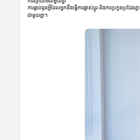
ការព្យាយាមជាមួយគ្នា
ការផ្តល់ជូនអ្វីដែលអ្នកនឹងធ្វើការផ្លាស់ប្តូរ និងការប្រកួត
ជាមួយគ្នា។