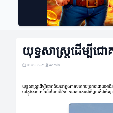
យុទ្ធសាស្ត្រដើម្ប
2026-06-21
Admin
យុទ្ធសាស្ត្រដើម្បីជោគជ័យនៅក្នុងការសហការប្រកបដោយអាជីវក
នៅក្នុងសម័យទំនើបនៃអាជីវកម្ម ការសហការជាថ្មីមួយគឺជាចំណ