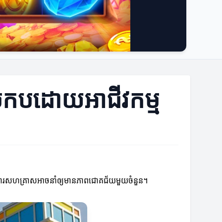
្រកបដោយអាជីវកម្ម
ំណើរការសហគ្រាសអាចនាំឲ្យមានភាពជោគជ័យមួយចំនួន។