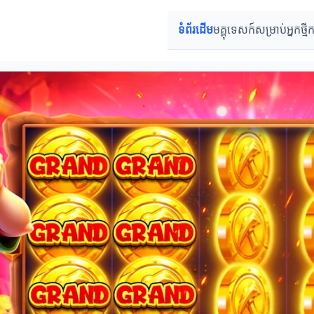
ទំព័រដើម
មគ្គុទេសក៍សម្រាប់អ្នកថ្មី
ក