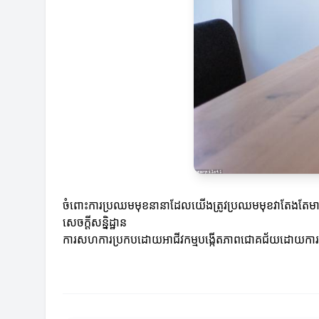
ចំពោះការប្រឈមមុខនានាដែលយើងត្រូវប្រឈមមុខវាតែងតែមានន
សេចក្តីសន្និដ្ឋាន
ការសហការប្រកបដោយអាជីវកម្មបង្កើតភាពជោគជ័យដោយការតភ្ជា