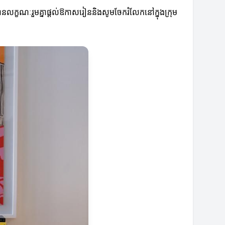
ែលមានលក្ខណៈរួមគ្នាផ្តល់ឱកាសរៀននិងសូមចែករំលែកនៅក្នុងក្រុម