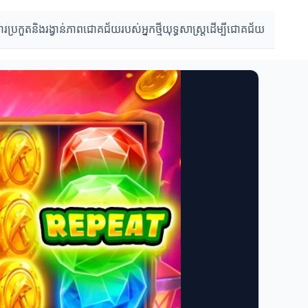
ារប្រកួតនិងរង្វាន់
ភាពជោគជ័យរបស់អ្នកថ្មី
យុទ្ធសាស្ត្រដើម្បីជោគជ័យ