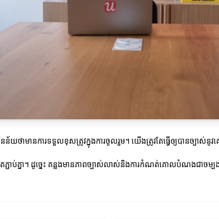
័យថាមានការទទួលខុសត្រូវក្នុងការចូលរួម។ យើងត្រូវតែធ្វើឲ្យបានច្បាស
ប់គ្នា។ ដូច្នេះ គន្លងមានភាពច្បាស់លាស់និងការកំណត់គោលបំណងជាចម្បងគឺ