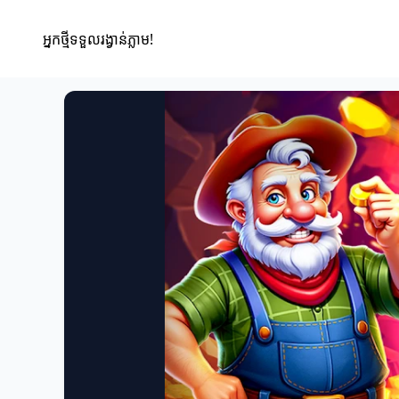
អ្នកថ្មីទទួលរង្វាន់ភ្លាម!