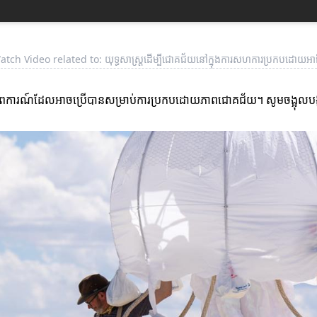
tch Video related to: យុទ្ធសាស្ត្រដើម្បីជោគជ័យនៅក្នុងការសហការប្រកបដោយអាជី
ើតសភាពការណ៍ដែលអាចប្រើបានសម្រាប់ការប្រកបដោយភាពជោគជ័យ។ សូមចង្អុលបង្ហា