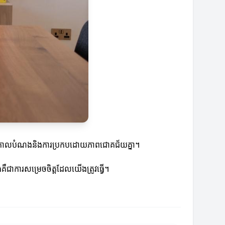
់នូវគោលបំណងនិងការប្រកបដោយភាពជោគជ័យគ្នា។
ជាការសម្រេចចិត្តដែលយើងត្រូវធ្វើ។