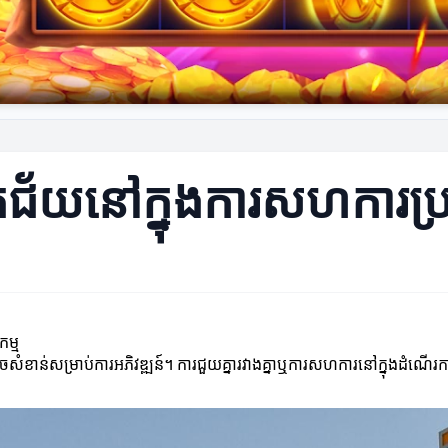
ីជោគជ័យនៅក្នុងការសហការប
ម្ម
ុចសំខាន់សម្រាប់ការអភិវឌ្ឍន៍។ ការជួយគ្នារវាងគ្នាឬការសហការ​នៅក្នុងដ