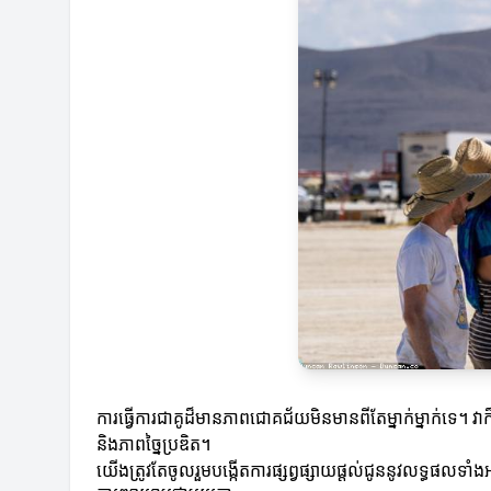
ការធ្វើការជាគូដ៏មានភាពជោគជ័យមិនមានពីតែម្នាក់ម្នាក់ទេ
និងភាពច្នៃប្រឌិត។
យើងត្រូវតែចូលរួមបង្កើតការផ្សព្វផ្សាយផ្តល់ជូននូវលទ្ធផលទ