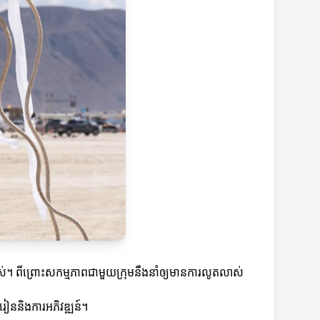
់។ ពីព្រោះសកម្មភាពជាមួយក្រុមនឹងនាំឲ្យមានការលូតលាស់
រៀននិងការអភិវឌ្ឍន៍។