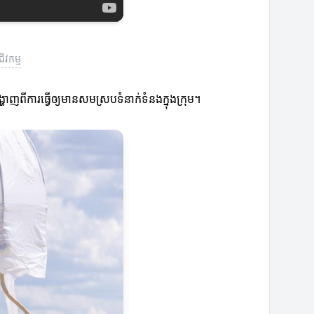
វកម្ម
ញពីការធ្វើឲ្យមានសមស្របទំនាក់ទំនងក្នុងក្រុម។