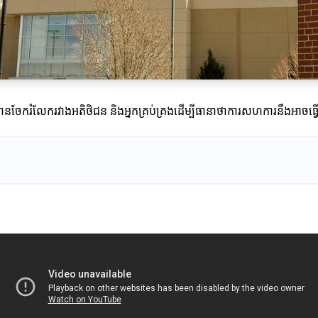
ត្រូវបានចែករំលែករវាងអតិថិជន និងអ្នកគ្រប់គ្រងដើម្បីធានាថាការសហការនឹងអាច