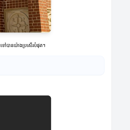
ធ្វើទៅបានយ៉ាងប្រសើរបំផុត។