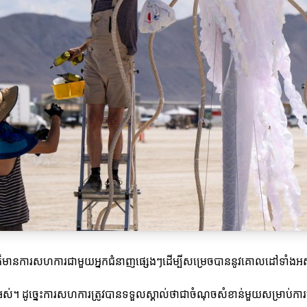
។ វាក៏មានការសហការជាមួយអ្នកជំនាញផ្សេងៗដើម្បីសម្រេចបាននូវគោលដៅទាំងអស
ាំងអស់។ ដូច្នេះការសហការត្រូវបានទទួលស្គាល់ថាជាចំណុចសំខាន់មួយសម្រាប់ការ