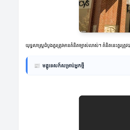
យុទ្ធសាស្ត្រដំបូងគួរត្រូវមានគំនិតច្បាស់លាស់។ គំនិតនេះគួរ
📰
មគ្គុទេសក៍សម្រាប់អ្នកថ្មី