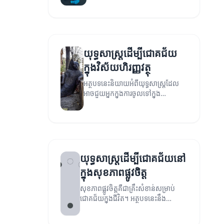
យុទ្ធសាស្ត្រដើម្បីជោគជ័យ
ក្នុងវិស័យហិរញ្ញវត្ថុ
អត្ថបទនេះនិយាយអំពីយុទ្ធសាស្ត្រដែល
អាចជួយអ្នកក្នុងការចូលទៅក្នុង
វិស័យហិរញ្ញវត្ថុ និងសម្រេចបាននូវ
ជោគជ័យ។
យុទ្ធសាស្ត្រដើម្បីជោគជ័យនៅ
ក្នុងសុខភាពផ្លូវចិត្ត
សុខភាពផ្លូវចិត្តគឺជាគ្រឹះសំខាន់សម្រាប់
ជោគជ័យក្នុងជីវិត។ អត្ថបទនេះនឹង
ស្រាវជ្រាវអំពីយុទ្ធសាស្ត្រដែលជួយឱ្យអ្នក
មានសុខភាពផ្លូវចិត្តល្អប្រសើរ។