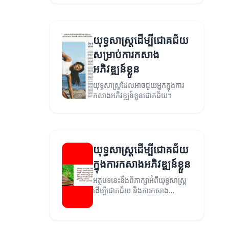
យុទ្ធសាស្ត្រដើម្បីជោគជ័យ
សម្រាប់ការកសាង
អភិវឌ្ឍន៍ខ្លួន
យុទ្ធសាស្ត្រដែលអាចជួយអ្នកក្នុងការ
កសាងអភិវឌ្ឍន៍ខ្លួនជោគជ័យ។
យុទ្ធសាស្ត្រដើម្បីជោគជ័យ
ក្នុងការកសាងអភិវឌ្ឍន៍ខ្លួន
អត្ថបទនេះនឹងពិភាក្សាអំពីយុទ្ធសាស្ត្រ
ដើម្បីជោគជ័យ និងការកសាង
អភិវឌ្ឍន៍ខ្លួន។