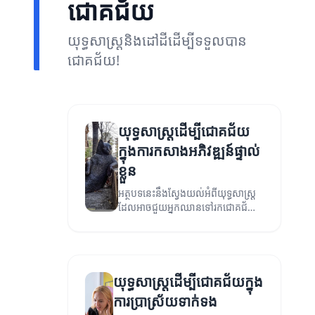
ជោគជ័យ
យុទ្ធសាស្ត្រនិងដៅដីដើម្បីទទួលបាន
ជោគជ័យ!
យុទ្ធសាស្ត្រដើម្បីជោគជ័យ
ក្នុងការកសាងអភិវឌ្ឍន៍ផ្ទាល់
ខ្លួន
អត្ថបទនេះនឹងស្វែងយល់អំពីយុទ្ធសាស្ត្រ
ដែលអាចជួយអ្នកឈានទៅរកជោគជ័យ​
ក្នុងការកសាងអភិវឌ្ឍន៍ផ្ទាល់ខ្លួន។
យុទ្ធសាស្ត្រដើម្បីជោគជ័យក្នុង
ការប្រាស្រ័យទាក់ទង