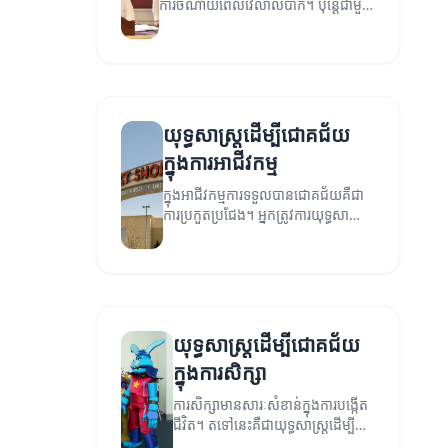
ការចំណាយពេលវេលាលំបាក។ ប៉ុន្តែជាមួយ
យុទ្ធសាស្ត្រដែលត្រឹមត្រូវ អ្នកអាចសម្រេច
បាននូវភាពជោគជ័យ។
យុទ្ធសាស្ត្រដើម្បីជោគជ័យ
ក្នុងការអាជីវកម្ម
ក្នុងអាជីវកម្មការទទួលបានជោគជ័យគឺជា
ការប្រកួតប្រជែង។ អ្នកត្រូវការយុទ្ធសាស្ត្រ
ដែលមានអត្ថប្រយោជន៍ដើម្បីឈ្នះការ
ប្រកួតនេះ។
យុទ្ធសាស្ត្រដើម្បីជោគជ័យ
ក្នុងការសិក្សា
ការសិក្សាមានសារៈសំខាន់ក្នុងការបង្កើត
ជីវិត។ តទៅនេះគឺជាយុទ្ធសាស្ត្រដើម្បី
ជោគជ័យក្នុងការសិក្សា។