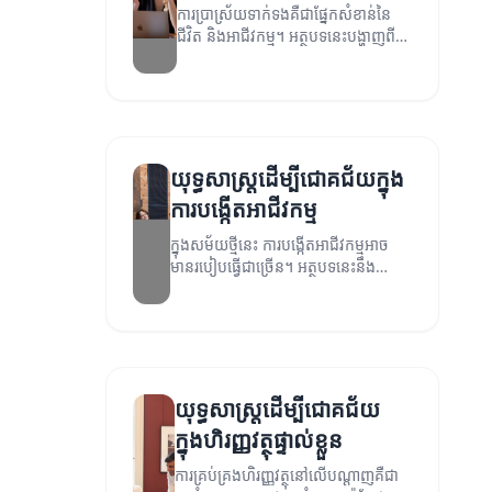
ការប្រាស្រ័យទាក់ទងគឺជាផ្នែកសំខាន់នៃ
ជីវិត និងអាជីវកម្ម។ អត្ថបទនេះបង្ហាញពី
យុទ្ធសាស្ត្រដ៏មានប្រសិទ្ធភាពសម្រាប់ការ
ប្រាស្រ័យទាក់ទង។
យុទ្ធសាស្ត្រដើម្បីជោគជ័យក្នុង
ការបង្កើតអាជីវកម្ម
ក្នុងសម័យថ្មីនេះ ការបង្កើតអាជីវកម្មអាច
មានរបៀបធ្វើជាច្រើន។ អត្ថបទនេះនឹង
ពិភាក្សាពីយុទ្ធសាស្ត្រដែលអាចជួយអ្នកឱ្យ
មានជោគជ័យក្នុងការបង្កើតអាជីវកម្មរបស់
អ្នក។
យុទ្ធសាស្ត្រដើម្បីជោគជ័យ
ក្នុងហិរញ្ញវត្ថុផ្ទាល់ខ្លួន
ការគ្រប់គ្រងហិរញ្ញវត្ថុនៅលើបណ្តាញគឺជា