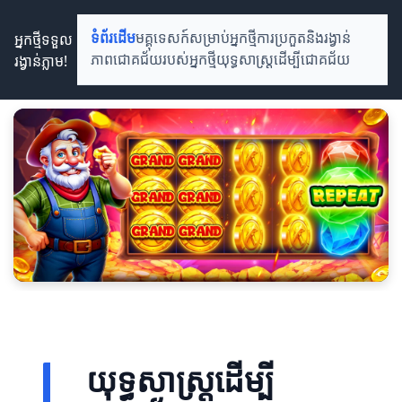
អ្នកថ្មីទទួល
ទំព័រដើម
មគ្គុទេសក៍សម្រាប់អ្នកថ្មី
ការប្រកួតនិងរង្វាន់
រង្វាន់ភ្លាម!
ភាពជោគជ័យរបស់អ្នកថ្មី
យុទ្ធសាស្ត្រដើម្បីជោគជ័យ
យុទ្ធសាស្ត្រដើម្បី