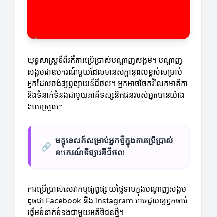
យុទ្ធសាស្ត្រទីពីរគឺការប្រើប្រាស់បណ្តាញសង្គម។ បណ្តាញ
សង្គមជាឧបករណ៍មួយដែលមានសក្តានុពលខ្ពស់សម្រាប់
អ្នកដែលចង់ផ្សព្វផ្សាយឌីជីថល។ អ្នកអាចចែករំលែកមាតិកា
និងទំនាក់ទំនងជាមួយភាគីទស្សនិកជនរបស់អ្នកបានយ៉ាង
ងាយស្រួល។
មគ្គុទេសក៍សម្រាប់អ្នកថ្មីក្នុងការប្រើប្រាស់
🔗
ឧបករណ៍ទីផ្សារឌីជីថល
ការប្រើប្រាស់សេវាកម្មផ្សព្វផ្សាយថ្លៃទាបក្នុងបណ្តាញសង្គម
ដូចជា Facebook និង Instagram អាចជួយឲ្យអ្នកចាប់
ផ្តើមទំនាក់ទំនងជាមួយអតិថិជនថ្មី។