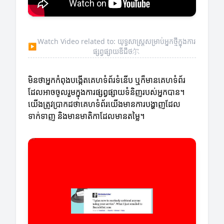
Watch Video related to: យុទ្ធសាស្ត្រសម្រាប់អ្នកថ្មីក្នុងការ
▶
ផ្សព្វផ្សាយឌីជីថ尔
មិនថាអ្នកកំពុងបង្កើតគេហទំព័រទំនើប ឬក៏មានគេហទំព័រ
ដែលអាចចូលរួមក្នុងការផ្សព្វផ្សាយទំនិញរបស់អ្នកបាន។
យើងត្រូវប្រាកដថាគេហទំព័រយើងមានការបង្ហាញដែល
ទាក់ទាញ និងមានមាតិកាដែលមានតម្លៃ។