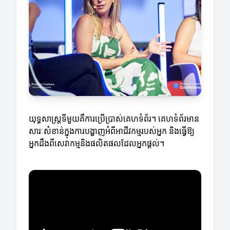
យុទ្ធសាស្ត្រទីមួយគឺការប្រើប្រាស់គេហទំព័រ។ គេហទំព័រមាន
សារៈសំខាន់ក្នុងការបង្ហាញអំពីអាជីវកម្មរបស់អ្នក និងធ្វើឱ្យ
អ្នកដឹងពីសេវាកម្មនិងផលិតផលដែលអ្នកផ្តល់។