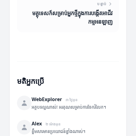
បន្ទាប់
មគ្គុទេសក៍សម្រាប់អ្នកថ្មីក្នុងការបង្កើតអាជីវ
កម្មអនឡាញ
មតិអ្នកប្រើ
WebExplorer
៣ ថ្ងៃមុន
អត្ថបទល្អណាស់! អរគុណសម្រាប់ការចែករំលែក។
Alex
២ ម៉ោងមុន
ខ្លឹមសារមានប្រយោជន៍ខ្លាំងណាស់។