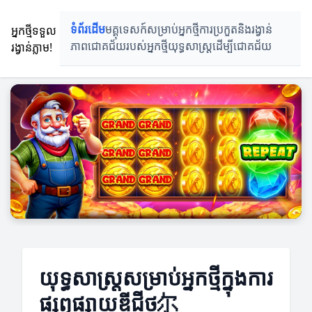
អ្នកថ្មីទទួល
ទំព័រដើម
មគ្គុទេសក៍សម្រាប់អ្នកថ្មី
ការប្រកួតនិងរង្វាន់
រង្វាន់ភ្លាម!
ភាពជោគជ័យរបស់អ្នកថ្មី
យុទ្ធសាស្ត្រដើម្បីជោគជ័យ
យុទ្ធសាស្ត្រសម្រាប់អ្នកថ្មីក្នុងការ
ផ្សព្វផ្សាយឌីជីថ尔