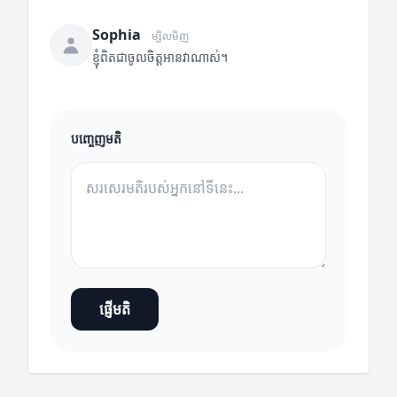
Sophia
ម្សិលមិញ
ខ្ញុំពិតជាចូលចិត្តអានវាណាស់។
បញ្ចេញមតិ
ផ្ញើមតិ