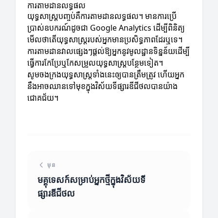
ការតាមដានលទ្ធផល
យុទ្ធសាស្ត្របញ្ចប់គឺការតាមដានលទ្ធផល។ មានការប្រើ
ប្រាស់ឧបករណ៍ដូចជា Google Analytics ដើម្បីពិនិត្យ
មើលថាតើយុទ្ធសាស្ត្រ​របស់អ្នកមានប្រសិទ្ធភាពដែរឬទេ។
ការតាមដានវាលផ្សេងៗផ្តល់ឱ្យអ្នកនូវមូលដ្ឋានទិន្នន័យដើម្បី
ធ្វើការកែប្រែឬកែសម្រួលយុទ្ធសាស្ត្របន្ថែមទៀត។
សូមចងក្រងយុទ្ធសាស្ត្រទាំងនេះឲ្យបានត្រឹមត្រូវ ហើយអ្នក
នឹងអាចឈានទៅមុខក្នុងវិស័យទីផ្សារឌីជីថលបានយ៉ាង
ជោគជ័យ។
មុន
មគ្គុទេសក៍សម្រាប់អ្នកថ្មីក្នុងវិស័យទី
ផ្សារឌីជីថល