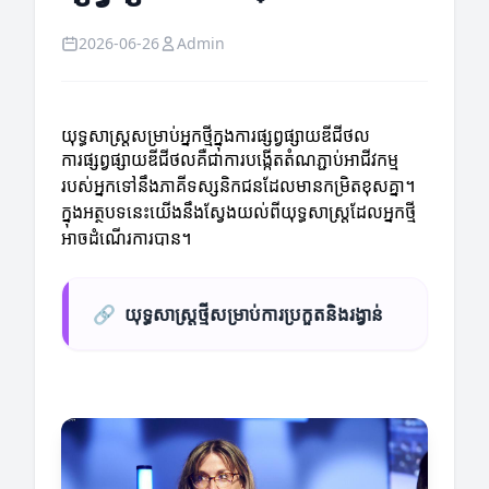
2026-06-26
Admin
យុទ្ធសាស្ត្រសម្រាប់អ្នកថ្មីក្នុងការផ្សព្វផ្សាយឌីជីថល
ការផ្សព្វផ្សាយឌីជីថលគឺជាការបង្កើតតំណភ្ជាប់អាជីវកម្ម
របស់អ្នកទៅនឹងភាគីទស្សនិកជនដែលមានកម្រិតខុសគ្នា។
ក្នុងអត្ថបទនេះយើងនឹងស្វែងយល់ពីយុទ្ធសាស្ត្រដែលអ្នកថ្មី
អាចដំណើរការបាន។
🔗
យុទ្ធសាស្រ្តថ្មីសម្រាប់ការប្រកួតនិងរង្វាន់